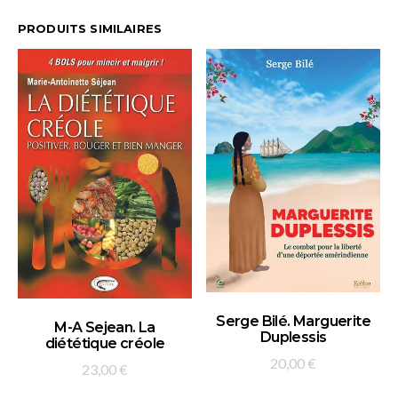
PRODUITS SIMILAIRES
AJOUTER AU PANIER
Serge Bilé. Marguerite
AJOUTER AU PANIER
M-A Sejean. La
Duplessis
diététique créole
20,00
€
23,00
€