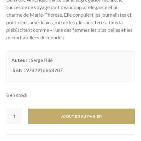
succès de ce voyage doit beaucoup à l’élégance et au
charme de Marie-Thérèse. Elle conquiert les journalistes et
politiciens américains, même les plus aus-tères. Tous la
plébiscitent comme « l’une des femmes les plus belles et les
mieux habillées du monde ».
Auteur :
Serge Bilé
ISBN :
9782916868707
8 en stock
QUANTITÉ
DE
AJOUTER AU PANIER
SERGE
BILÉ.MARIE-
THÉRÈSE
KENNEDY
ÉMOI