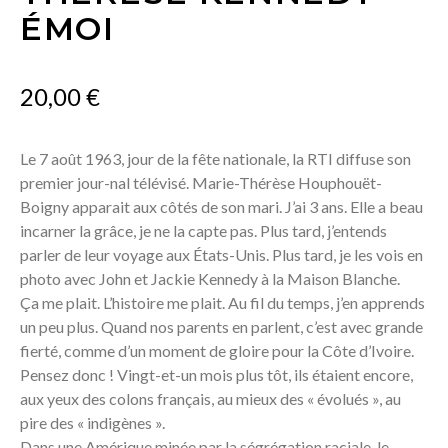
ÉMOI
20,00
€
Le 7 août 1963, jour de la fête nationale, la RTI diffuse son
premier jour-nal télévisé. Marie-Thérèse Houphouët-
Boigny apparait aux côtés de son mari. J’ai 3 ans. Elle a beau
incarner la grâce, je ne la capte pas. Plus tard, j’entends
parler de leur voyage aux États-Unis. Plus tard, je les vois en
photo avec John et Jackie Kennedy à la Maison Blanche.
Ça me plait. L’histoire me plait. Au fil du temps, j’en apprends
un peu plus. Quand nos parents en parlent, c’est avec grande
fierté, comme d’un moment de gloire pour la Côte d’Ivoire.
Pensez donc ! Vingt-et-un mois plus tôt, ils étaient encore,
aux yeux des colons français, au mieux des « évolués », au
pire des « indigènes ».
Dans une Amérique minée par la ségrégation raciale, le