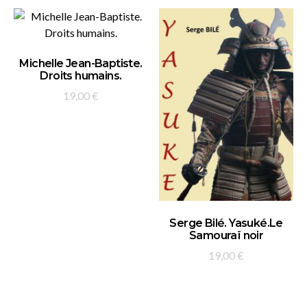
AJOUTER AU PANIER
Michelle Jean-Baptiste.
Droits humains.
19,00
€
AJOUTER AU PANIER
Serge Bilé. Yasuké.Le
Samouraï noir
19,00
€