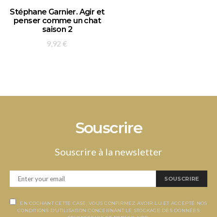
AJOUTER AU PANIER
Stéphane Garnier. Agir et
penser comme un chat
saison 2
9,92
€
Souscrire
Souscrire à la newsletter
SOUSCRIRE
EN COCHANT CETTE CASE, VOUS CONFIRMEZ AVOIR LU ET ACCEPTÉ NOS
CONDITIONS D’UTILISATION CONCERNANT LE STOCKAGE DES DONNÉES