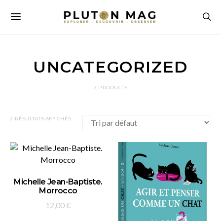
UNCATEGORIZED
2 PRODUCTS
2 RÉSULTATS AFFICHÉS
AJOUTER AU PANIER
Michelle Jean-Baptiste.
Morrocco
12,00
€