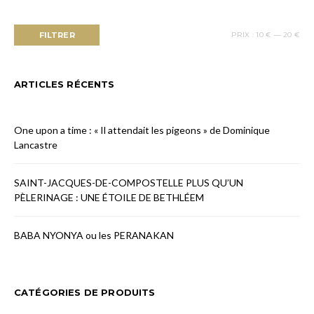
FILTRER
PRIX :
10 €
—
20 €
PRIX
PRIX
MIN
MAX
ARTICLES RÉCENTS
One upon a time : « Il attendait les pigeons » de Dominique
Lancastre
SAINT-JACQUES-DE-COMPOSTELLE PLUS QU’UN
PÈLERINAGE : UNE ÉTOILE DE BETHLÉEM
BABA NYONYA ou les PERANAKAN
CATÉGORIES DE PRODUITS