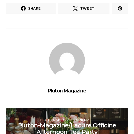
SHARE
TWEET
Pluton Magazine
LITTÉRATURE ARTS CINÉMA
Pluton-Magazine/Lacure Officine
Afternoon Tea Party