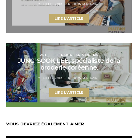
2 JUILLET 2018
PLUTON MAGAZINE
LIRE L'ARTICLE
ARTS
LITTÉRATURE ARTS CINÉMA
JUNG-SOOK LEE, spécialiste de la
broderie coréenne.
7 JUILLET 2018
PLUTON MAGAZINE
LIRE L'ARTICLE
VOUS DEVRIEZ ÉGALEMENT AIMER