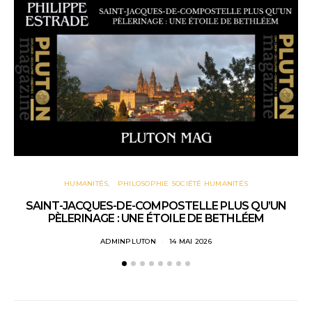
HUMANITÉS
PHILOSOPHIE SOCIÉTÉ HUMANITÉS
HU
SAINT-JACQUES-DE-COMPOSTELLE PLUS QU’UN
PÈLERINAGE : UNE ÉTOILE DE BETHLÉEM
ADMINPLUTON
14 MAI 2026