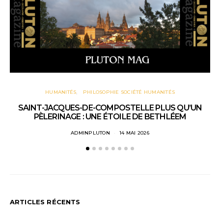
HU
HUMANITÉS
PHILOSOPHIE SOCIÉTÉ HUMANITÉS
SAINT-JACQUES-DE-COMPOSTELLE PLUS QU’UN
PÈLERINAGE : UNE ÉTOILE DE BETHLÉEM
ADMINPLUTON
14 MAI 2026
ARTICLES RÉCENTS