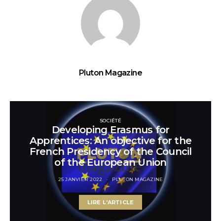
Pluton Magazine
SOCIÉTÉ
Developing Erasmus for
Apprentices: An objective for the
French Presidency of the Council
of the European Union
25 JANVIER 2022
PLUTON MAGAZINE
LIRE L'ARTICLE