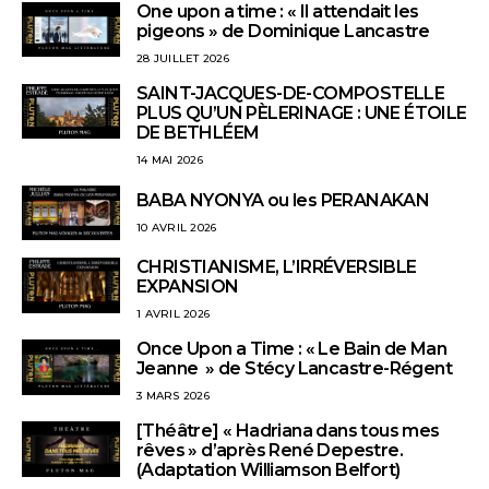
One upon a time : « Il attendait les
pigeons » de Dominique Lancastre
28 JUILLET 2026
SAINT-JACQUES-DE-COMPOSTELLE
PLUS QU’UN PÈLERINAGE : UNE ÉTOILE
DE BETHLÉEM
14 MAI 2026
BABA NYONYA ou les PERANAKAN
10 AVRIL 2026
CHRISTIANISME, L’IRRÉVERSIBLE
EXPANSION
1 AVRIL 2026
Once Upon a Time : « Le Bain de Man
Jeanne » de Stécy Lancastre-Régent
3 MARS 2026
[Théâtre] « Hadriana dans tous mes
rêves » d’après René Depestre.
(Adaptation Williamson Belfort)